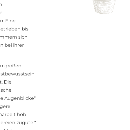
en
r
n. Eine
etrieben bis
ümmern sich
 bei ihrer
den großen
lbstbewusstsein
t. Die
ische
e Augenblicke“
ngere
narbeit hob
ereien zugute.“