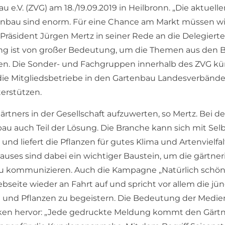
 e.V. (ZVG) am 18./19.09.2019 in Heilbronn. „Die aktuell
enbau sind enorm. Für eine Chance am Markt müssen wi
äsident Jürgen Mertz in seiner Rede an die Delegierte
g ist von großer Bedeutung, um die Themen aus den B
n. Die Sonder- und Fachgruppen innerhalb des ZVG k
ie Mitgliedsbetriebe in den Gartenbau Landesverbänden
erstützen.
ärtners in der Gesellschaft aufzuwerten, so Mertz. Bei 
au auch Teil der Lösung. Die Branche kann sich mit Se
nd liefert die Pflanzen für gutes Klima und Artenvielfal
es sind dabei ein wichtiger Baustein, um die gärtner
 kommunizieren. Auch die Kampagne „Natürlich schön
eite wieder an Fahrt auf und spricht vor allem die jü
n und Pflanzen zu begeistern. Die Bedeutung der Medie
ken hervor: „Jede gedruckte Meldung kommt den Gärtn