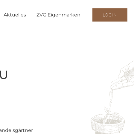
Aktuelles
ZVG Eigenmarken
LOGIN
U
handelsgärtner