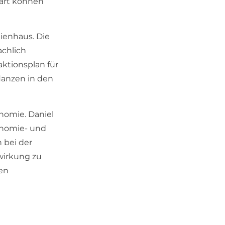
tart können
ienhaus. Die
achlich
ktionsplan für
lanzen in den
onomie. Daniel
onomie- und
 bei der
wirkung zu
len