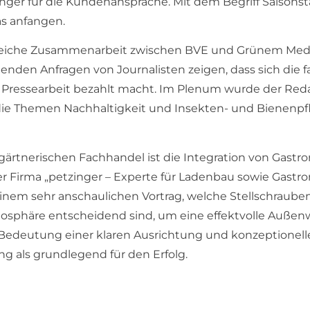
nger für die Kundenansprache. Mit dem Begriff Saisons
s anfangen.
olgreiche Zusammenarbeit zwischen BVE und Grünem Med
enden Anfragen von Journalisten zeigen, dass sich die f
 Pressearbeit bezahlt macht. Im Plenum wurde der Reda
 die Themen Nachhaltigkeit und Insekten- und Bienenpf
gärtnerischen Fachhandel ist die Integration von Gastr
r Firma „petzinger – Experte für Ladenbau sowie Gastr
inem sehr anschaulichen Vortrag, welche Stellschrauben
osphäre entscheidend sind, um eine effektvolle Außen
ie Bedeutung einer klaren Ausrichtung und konzeptionel
g als grundlegend für den Erfolg.