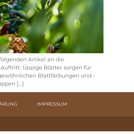
olgenden Artikel an die
tritt. Üppige Blätter sorgen für
rgewöhnlichen Blattfärbungen und -
uppen […]
LÄRUNG
IMPRESSUM