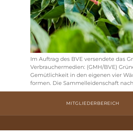
Im Auftrag des BVE versendete das Gr
Verbrauchermedien: (GMH/BVE) Grüne 
Gemütlichkeit in den eigenen vier Wä
formen. Die Sammelleidenschaft nach 
MITGLIEDERBEREICH