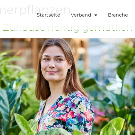
erpflanzen
Startseite
Verband
Branche
s Zuhause richtig gemütlic