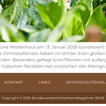
üne Medienhaus am 13. Januar 2026 bundesweit f
Zimmerpflanzen haben im Winter ihren großen Auf
nden. Besonders gefragt sind Pflanzen mit auße
hübschen Raritäten hat inzwischen alle Altersgr
KONTAKT
LINKS
DATENSCHUTZERK
Copyright © 2026 Bundesverband Einzelhandelsgärtner (BVE)